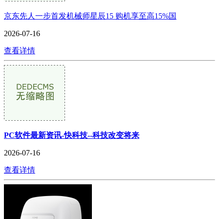
京东先人一步首发机械师星辰15 购机享至高15%国
2026-07-16
查看详情
PC软件最新资讯-快科技--科技改变将来
2026-07-16
查看详情