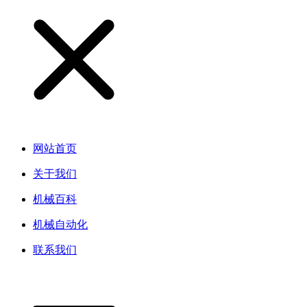
网站首页
关于我们
机械百科
机械自动化
联系我们