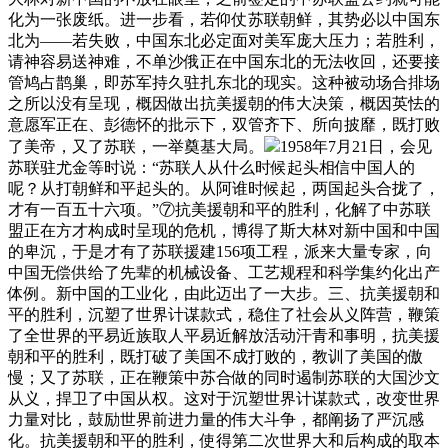
化为一张废纸。进一步看，若仰仗苏联朝鲜，其势必以中国东
北为——若失败，中国东北必定面对美军庞大压力；若胜利，
请神容易送神难，不单沙俄正在中国东北的无法收回，还要接
管鸠占鹊巢，即苏军持久驻扎东北的现实。这种被动场合排场
之所以没有呈现，概因做出抗美援朝的伟大决策，概因英怯的
意愿军正在、彭德怀的批示下，双管齐下、所向披靡，既打败
了美帝，又了苏联，一举奠基大局。
1958年7月21日，会见
苏联驻尤金等时说：“苏联人从什么时候起头相信中国人的
呢？从打朝鲜和平起头的。从阿谁时候起，两国起头合拢了，
才有一百五十六项。”⑦抗美援朝和平的胜利，化解了中苏联
盟正在方才构成时呈现的危机，博得了斯大林对新中国和中国
的卑沉，于是才有了苏联援建156项工程，派来大量专家，向
中国无偿供给了先辈的机械设备、工艺规程和科学集约化出产
体例。新中国的工业化，由此迈出了一大步。三、抗美援朝和
平的胜利，沉塑了世界计谋款式，稳住了社会从义阵营，鞭策
了全世界的平易近族取人平易近解放活动汗青和事明，抗美援
朝和平的胜利，既打破了美国不成打败的，教训了美国的傲
慢；又了苏联，正在鞭策中苏合做的同时遏制苏联的大国沙文
从义，捍卫了中国从权。这对于沉塑世界计谋款式，改变世界
力量对比，鼓励世界前进力量的伟大斗争，都阐扬了严沉感
化。抗美援朝和平的胜利，使得第二次世界大和后构成的取本