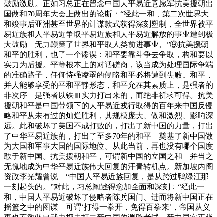
鼓励激励。正如习总正在留念中国人平易近意愿军抗美援朝出
国做和70周年大会上做出的论断：“经此一和，第二次世界大
和竣事后亚洲甚至世界的计谋款式获得深刻塑制，全世界被平
易近族和人平易近争取平易近族和人平易近解放的事业遭到极
大鼓励，无力鞭策了世界和平取人类前进事业。”⑨抗美援朝
和平的胜利，也了一个谬误：和平要靠斗争去争取，构和要以
实力为后援。平等根本上的对话磋商，该当成为处理国际争端
的准确路子，任何恃强凌弱的侵略和平必将遭到失败。和平，
并人能够享受的平和平静形态，和平允在其素质上，是强者的
非次序，是强者以铁血实力打出来的，而绝非祈求可得。抗美
援朝和平是中国带领下的人平易近戎行取得的百年来中国反侵
略和平从未有过的灿烂胜利，其规模庞大、做和激烈、影响深
远。此和破坏了美国不成打败的，打出了新中国的力量，打出
了中华平易近族的，打出了至多70年的和平，奠基了新中国做
为大国和军事大国的国际地位。从此当前，再也没有哪个国度
敢于新中国。抗美援朝和平，可谓新中国的立国之和，并当之
无愧地成为中华平易近族伟大回复的汗青转机点。新加坡内阁
资政李光耀曾说：“中国人平易近族回复，是从跨过鸭绿江那
一刻起头的。”对此，习总阐述得愈加全面和深刻：“经此一
和，中国人平易近破坏了侵略者陈兵国门、进而将新中国正在
摇篮之中的图谋，可谓‘打得一拳开，免得百拳来’，帝国从义