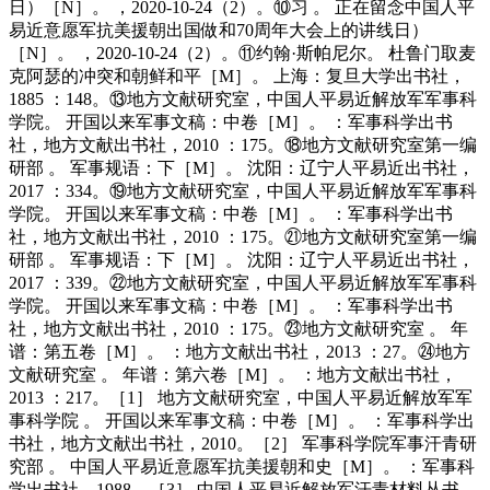
日）［N］。 ，2020-10-24（2）。⑩习 。 正在留念中国人平
易近意愿军抗美援朝出国做和70周年大会上的讲线日）
［N］。 ，2020-10-24（2）。⑪约翰·斯帕尼尔。 杜鲁门取麦
克阿瑟的冲突和朝鲜和平［M］。 上海：复旦大学出书社，
1885 ：148。⑬地方文献研究室，中国人平易近解放军军事科
学院。 开国以来军事文稿：中卷［M］。 ：军事科学出书
社，地方文献出书社，2010 ：175。⑱地方文献研究室第一编
研部 。 军事规语：下［M］。 沈阳：辽宁人平易近出书社，
2017 ：334。⑲地方文献研究室，中国人平易近解放军军事科
学院。 开国以来军事文稿：中卷［M］。 ：军事科学出书
社，地方文献出书社，2010 ：175。㉑地方文献研究室第一编
研部 。 军事规语：下［M］。 沈阳：辽宁人平易近出书社，
2017 ：339。㉒地方文献研究室，中国人平易近解放军军事科
学院。 开国以来军事文稿：中卷［M］。 ：军事科学出书
社，地方文献出书社，2010 ：175。㉓地方文献研究室 。 年
谱：第五卷［M］。 ：地方文献出书社，2013 ：27。㉔地方
文献研究室 。 年谱：第六卷［M］。 ：地方文献出书社，
2013 ：217。［1］ 地方文献研究室，中国人平易近解放军军
事科学院 。 开国以来军事文稿：中卷［M］。 ：军事科学出
书社，地方文献出书社，2010。［2］ 军事科学院军事汗青研
究部 。 中国人平易近意愿军抗美援朝和史［M］。 ：军事科
学出书社，1988。［3］ 中国人平易近解放军汗青材料丛书 。