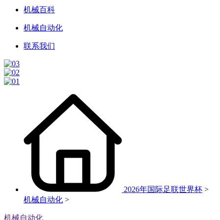
机械百科
机械自动化
联系我们
2026年国际足联世界杯
>
机械自动化
>
机械自动化