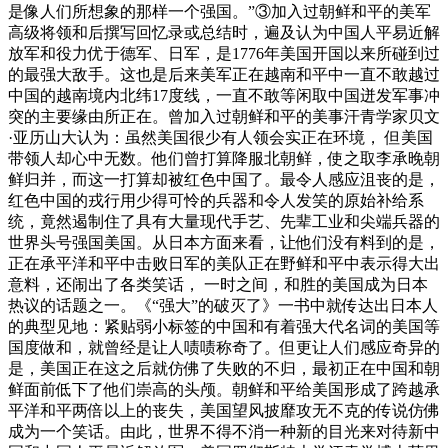
是像人们所想象的那样一个强国。”③加入过朝鲜和平的美军
高级将领和后撰写回忆录或总结时，遍及认为中国人平易近解
放军和役力优于德军、日军，是1776年美国开国以来所碰到过
的最强大敌手。这也是后来美军正在越南和平中一直不敢越过
中国的越南境内北纬17度线，一直不敢等闲取中国迸发军事冲
突的主要缘由所正在。曾加入过朝鲜和平的美事汗青学家贝文
·亚历山大认为：虽然美国很少有人领会实正在环境， 但美国
带领人却心中无数。他们曾打算降服北朝鲜，使之取李承晚朝
鲜归并，而这一打算却被红色中国了。最令人感应沮丧的是，
红色中国的戎行用少得可怜的兵器和令人发笑的原始补给系
统，竟然遏制住了具有大量现代手艺、先辈工业和尖端兵器的
世界头号强国美国。从日本方面来看，让他们没有料到的是，
正在承平洋和平中击败日军的美队正在野鲜和平中表示得大出
意料，还闹出了各类笑话， 一时之间，和胜的美国成为日本
热议的话题之一。《“强大”的破灭了》一书中就传达出日本人
的典型见地：紧贴弱小标签的中国和有着强大代名词的美国等
国度做和，就曾经是让人啧啧称奇了。但更让人们感应奇异的
是，美国正在这之后就仿佛了失败的不归，最初正在中国和朝
鲜面前低下了他们崇高的头颅。朝鲜和平给美国形成了跨越承
平洋和平两倍以上的丧失，美国望风披靡攻无不克的传说仿佛
成为一个笑话。由此，世界不得不消一种新的目光来对待新中