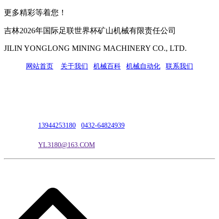
更多精彩等着您！
吉林2026年国际足联世界杯矿山机械有限责任公司
JILIN YONGLONG MINING MACHINERY CO., LTD.
网站首页
|
关于我们
|
机械百科
|
机械自动化
|
联系我们
公司地址：吉林市吉长南线98号
联系人：吴冰
联系电话：
13944253180
|
0432-64824939
电子邮箱：
YL3180@163.COM