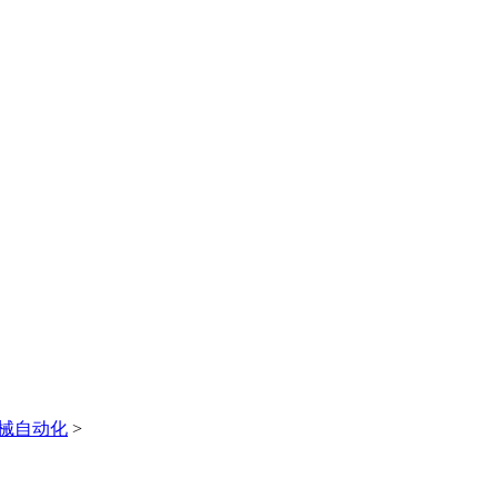
械自动化
>