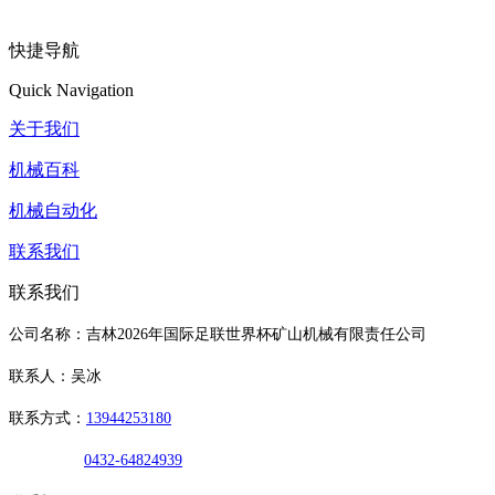
快捷导航
Quick Navigation
关于我们
机械百科
机械自动化
联系我们
联系我们
公司名称：吉林2026年国际足联世界杯矿山机械有限责任公司
联系人：吴冰
联系方式：
13944253180
0432-64824939