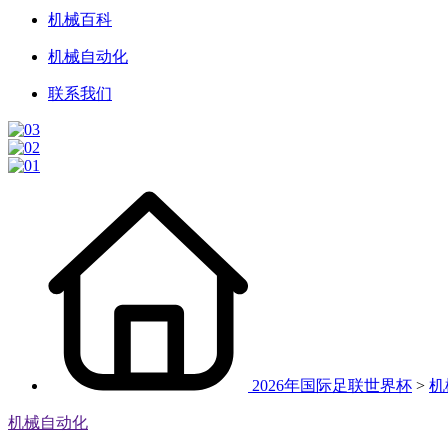
机械百科
机械自动化
联系我们
2026年国际足联世界杯
>
机
机械自动化