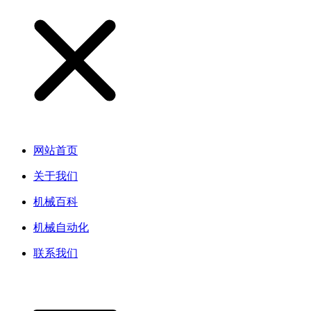
网站首页
关于我们
机械百科
机械自动化
联系我们