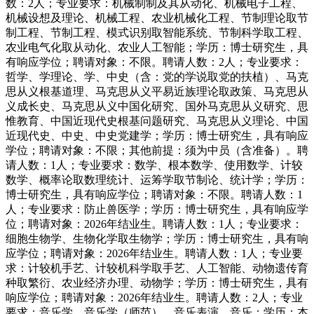
数：2人；专业要求：机械制制及其从动化、机械电子工程、
机械设想及理论、机械工程、农业机械化工程、节制理论取节
制工程、节制工程、模式识别取智能系统、节制科学取工程、
农业电气化取从动化、农业人工智能；学历：博士研究生，具
有响应学位；聘请对象：不限。聘请人数：2人；专业要求：
哲学、学理论、学、中史（含：党的学说取党的扶植）、马克
思从义根基道理、马克思从义平易近族理论取政策、马克思从
义成长史、马克思从义中国化研究、国外马克思从义研究、思
惟教育、中国近现代史根基问题研究、马克思从义理论、中国
近现代史、中史、中史党建学；学历：博士研究生，具有响应
学位；聘请对象：不限；其他前提：须为中员（含准备）。聘
请人数：1人；专业要求：数学、根本数学、使用数学、计较
数学、概率论取数理统计、运筹学取节制论、统计学；学历：
博士研究生，具有响应学位；聘请对象：不限。聘请人数：1
人；专业要求：防止兽医学；学历：博士研究生，具有响应学
位；聘请对象：2026年结业生。聘请人数：1人；专业要求：
细胞生物学、生物化学取生物学；学历：博士研究生，具有响
应学位；聘请对象：2026年结业生。聘请人数：1人；专业要
求：计较机手艺、计较机科学取手艺、人工智能、动物遗传育
种取繁衍、农业经济办理、动物学；学历：博士研究生，具有
响应学位；聘请对象：2026年结业生。聘请人数：2人；专业
要求：音乐学、音乐学（师范）、音乐表演、音乐；学历：本