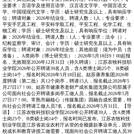
业要求：言语学及使用言语学、汉言语文字学、中国言语文
学、中国现现代文学；学历：硕士研究生及以上，具有响应学
位；聘请对象：2026年结业生。聘请人数：1人；专业要求：
平安手艺及工程、平安科学取工程、平安工程、化学工程、生
物工程；学历：硕士研究生及以上，具有响应学位；聘请对
象：2026年结业生。聘请人数：1人；专业要求：法令（）、
纪检监察学、审计、会计；学历：硕士研究生及以上，具有响
应学位；聘请对象：2026年结业生；其他前提：须为中员（含
准备）。A类岗亭（博士研究生）：2026年5月18日9！00起报
名，无效期至2026年12月31日（持久聘请）；江苏农牧科技职
业学院2026年公开聘请39名人员，含A类博士岗25个、B类硕
士岗14个，报名时间2026年5月18日起。姑苏康养集团2026年
度聘请（第二批）共12个岗亭，聘请15人，报名截止2026年5
月27日17！00。姑苏市健康养老财产成长集团无限公司部属子
公司面向社会公开聘请多岗亭工做人员，报名截止2026年5月
27日17！00。常熟市融核心（传媒集团）因融合成长需要，特
向社会公开聘请工做人员7名，报名截止2026年5月31日。【导
语】：江苏农牧科技职业学院2026年公开聘请39人，含A类博
士岗25个、B类硕士岗14个，报名时间已发布。江苏农牧科技
职业学院是江苏省农业农村厅从管的全额拨款事业单元，因学
校成长和教育讲授工做需要，现面向社会公开聘请工做人员39