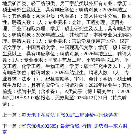
地质矿产类、轻工纺织类、兵工宇航类以外所有专业；学历：
硕士研究生及以上，具有响应学位；聘请对象：2026年结业
生；其他前提：须为中员（含准备）；需入住女生公寓、限女
性。聘请人数：1人；专业要求：会计、工程办理、项目办
理、工业工程取办理；学历：硕士研究生及以上，具有响应学
位；聘请对象：2026年结业生；其他前提：本科专业为采购办
理。聘请人数：1人；专业要求：言语学及使用言语学、汉言
语文字学、中国言语文学、中国现现代文学；学历：硕士研究
生及以上，具有响应学位；聘请对象：2026年结业生。聘请人
数：1人；专业要求：平安手艺及工程、平安科学取工程、平
安工程、化学工程、生物工程；学历：硕士研究生及以上，具
有响应学位；聘请对象：2026年结业生。聘请人数：1人；专
业要求：法令（）、纪检监察学、审计、会计；学历：硕士研
究生及以上，具有响应学位；聘请对象：2026年结业生；其他
前提：须为中员（含准备）。A类岗亭（博士研究生）：2026
年5月18日9！00起报名，无效期至2026年12月31日（持久聘
请）。
上一篇：
每天泡正在算法里 “90后”工程师帮中国快递省
下一篇：
华东沉机(002685)_最新价钱_行情_走势图—东方财
富