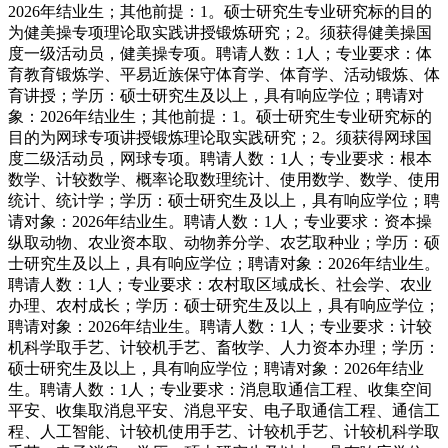
2026年结业生；其他前提：1。硕士研究生专业研究标的目的
为健美操专项理论取实践讲授锻炼研究；2。须获得健美操国
度一级活动员，健美操专项。聘请人数：1人；专业要求：体
育教育锻炼学、平易近族保守体育学、体育学、活动锻炼、体
育讲授；学历：硕士研究生及以上，具有响应学位；聘请对
象：2026年结业生；其他前提：1。硕士研究生专业研究标的
目的为网球专项讲授锻炼理论取实践研究；2。须获得网球国
度二级活动员，网球专项。聘请人数：1人；专业要求：根本
数学、计较数学、概率论取数理统计、使用数学、数学、使用
统计、统计学；学历：硕士研究生及以上，具有响应学位；聘
请对象：2026年结业生。聘请人数：1人；专业要求：资本操
纵取动物、农业资本取、动物养分学、农艺取种业；学历：硕
士研究生及以上，具有响应学位；聘请对象：2026年结业生。
聘请人数：1人；专业要求：农村取区域成长、社会学、农业
办理、农村成长；学历：硕士研究生及以上，具有响应学位；
聘请对象：2026年结业生。聘请人数：1人；专业要求：计较
机科学取手艺、计较机手艺、畜牧学、人力资本办理；学历：
硕士研究生及以上，具有响应学位；聘请对象：2026年结业
生。聘请人数：1人；专业要求：消息取通信工程、收集空间
平安、收集取消息平安、消息平安、电子取通信工程、通信工
程、人工智能、计较机使用手艺、计较机手艺、计较机科学取