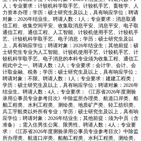
人；专业要求：计较机科学取手艺、计较机手艺、畜牧学、人
力资本办理；学历：硕士研究生及以上，具有响应学位；聘请
对象：2026年结业生。聘请人数：1人；专业要求：消息取通
信工程、收集空间平安、收集取消息平安、消息平安、电子取
通信工程、通信工程、人工智能、计较机使用手艺、计较机手
艺、计较机科学取手艺、电子消息；学历：硕士研究生及以
上，具有响应学位；聘请对象：2026年结业生；其他前提：硕
士研究生专业为人工智能、计较机使用手艺、计较机手艺、计
较机科学取手艺、电子消息的本科专业须为收集工程、通信工
程此中之一。聘请人数：2人；专业要求：会计学、会计、会
计取金融、税务；学历：硕士研究生及以上，具有响应学位；
聘请对象：不限。聘请人数：1人；专业要求：建建工程类；
学历：硕士研究生及以上，具有响应学位；聘请对象：2026年
结业生。聘请人数：4人；专业要求：《江苏省2026年度测验
录用公事员专业参考目次》中除监所办理类、航道口岸类、船
舶工程类、水利工程类、测绘类、地质矿产类、轻工纺织类、
兵工宇航类以外所有专业；学历：硕士研究生及以上，具有响
应学位；聘请对象：2026年结业生；其他前提：须为中员（含
准备）；需入住男生公寓、限男性。聘请人数：4人；专业要
求：《江苏省2026年度测验录用公事员专业参考目次》中除监
所办理类、航道口岸类、船舶工程类、水利工程类、测绘类、