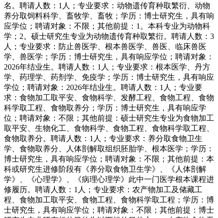
名。聘请人数：1人；专业要求：动物遗传育种取繁衍、动物
养分取饲料科学、畜牧学、畜牧；学历：博士研究生，具有响
应学位；聘请对象：不限；其他前提：1。本科专业为动物科
学；2。硕士研究生专业为动物遗传育种取繁衍。聘请人数：3
人；专业要求：防止兽医学、根本兽医学、兽医、临床兽医
学、兽医学；学历：博士研究生，具有响应学位；聘请对象：
2026年结业生。聘请人数：1人；专业要求：根本医学、丹方
学、药理学、药剂学、免疫学；学历：博士研究生，具有响应
学位；聘请对象：2026年结业生。聘请人数：1人；专业要
求：食物加工取平安、食物科学、发酵工程、食物工程、食物
科学取工程、食物取养分；学历：博士研究生，具有响应学
位；聘请对象：不限；其他前提：硕士研究生专业为食物加工
取平安、生物化工、食物科学、食物工程、食物科学取工程、
食物取养分。聘请人数：1人；专业要求：养分取食物卫生
学、食物取养分、人体剖解取组织胚胎学、根本医学；学历：
博士研究生，具有响应学位；聘请对象：不限；其他前提：本
科或研究生进修阶段有《养分取食物卫生学》、《人体剖解
学》、《心理学》、《病理心理学》此中一门医学根本课程进
修履历。聘请人数：1人；专业要求：农产物加工及储藏工
程、食物加工取平安、食物工程、食物科学取工程；学历：博
士研究生，具有响应学位；聘请对象：不限；其他前提：博士