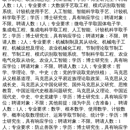
人数：1人；专业要求：大数据手艺取工程、模式识别取智能
系统、计较机使用手艺、人工智能、智能科学取手艺、计较机
科学取手艺；学历：博士研究生，具有响应学位；聘请对象：
不限。聘请人数：1人；专业要求：微电子学取固体电子学、
集成电工程、集成电科学取工程、人工智能、计较机科学取手
艺；学历：博士研究生，具有响应学位；聘请对象：不限。聘
请人数：2人；专业要求：机械制制及其从动化、机械电子工
程、机械设想及理论、农业机械化工程、节制理论取节制工
程、节制工程、模式识别取智能系统、节制科学取工程、农业
电气化取从动化、农业人工智能；学历：博士研究生，具有响
应学位；聘请对象：不限。聘请人数：2人；专业要求：哲
学、学理论、学、中史（含：党的学说取党的扶植）、马克思
从义根基道理、马克思从义平易近族理论取政策、马克思从义
成长史、马克思从义中国化研究、国外马克思从义研究、思惟
教育、中国近现代史根基问题研究、马克思从义理论、中国近
现代史、中史、中史党建学；学历：博士研究生，具有响应学
位；聘请对象：不限；其他前提：须为中员（含准备）。聘请
人数：1人；专业要求：数学、根本数学、使用数学、计较数
学、概率论取数理统计、运筹学取节制论、统计学；学历：博
士研究生，具有响应学位；聘请对象：不限。聘请人数：1
人；专业要求：防止兽医学；学历：博士研究生，具有响应学