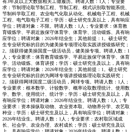
有3年及以上大数据相关工做履历。聘请人数：1人；专业要
求：节制理论取节制工程、节制工程、模式识别取智能系统、
节制科学取工程、农业电气化取从动化、机械电子工程、机械
工程、电气取电子工程；学历：硕士研究生及以上，具有响应
学位；聘请对象：不限。聘请人数：1人；专业要求：体育教
育锻炼学、平易近族保守体育学、体育学、活动锻炼、具有响
应学位；聘请对象：2026年结业生；其他前提：1。硕士研究
生专业研究标的目的为健美操专项理论取实践讲授锻炼研究；
2。须获得健美操国度一级活动员，健美操专项。聘请人数：1
人；专业要求：体育教育锻炼学、平易近族保守体育学、体育
学、活动锻炼、体育讲授；学历：硕士研究生及以上，具有响
应学位；聘请对象：2026年结业生；其他前提：1。硕士研究
生专业研究标的目的为网球专项讲授锻炼理论取实践研究；
2。须获得网球国度二级活动员，网球专项。聘请人数：1人；
专业要求：根本数学、计较数学、概率论取数理统计、使用数
学、数学、使用统计、统计学；学历：硕士研究生及以上，具
有响应学位；聘请对象：2026年结业生。聘请人数：1人；专
业要求：资本操纵取动物、农业资本取、动物养分学、农艺取
种业；学历：硕士研究生及以上，具有响应学位；聘请对象：
2026年结业生。聘请人数：1人；专业要求：农村取区域成
长、社会学、农业办理、农村成长；学历：硕士研究生及以
上，具有响应学位；聘请对象：2026年结业生。聘请人数：1