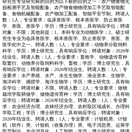
研究生专业研究标的目的为以下标的目的之一：农产物食物无
损检测手艺及智能配备、农产物食物物理加工手艺取智能配
备、食物机械配备、农产物加工配备、智能平安节制。聘请人
数：1人；专业要求：临床兽医学、根本兽医学、防止兽医
学、兽医、兽医学；学历：博士研究生，具有响应学位；聘请
对象：不限；其他前提：1。本科专业为动物医学；2。硕士研
究生专业为临床兽医学、根本兽医学、防止兽医学、兽医、兽
医学此中之一。聘请人数：1人；专业要求：动物养分取饲料
科学；学历：博士研究生，具有响应学位；聘请对象：2026年
结业生。聘请人数：1人；专业要求：畜牧学、动物遗传育种
取繁衍、动物养分取饲料科学、畜牧；学历：博士研究生，具
有响应学位；聘请对象：2026年结业生。聘请人数：3人；专
业要求：水产养殖、水产、水生生物学、渔业资本、生物学、
海洋科学、捕捞学、海洋生物学；学历：博士研究生，具有响
应学位；聘请对象：不限。聘请人数：2人；专业要求：做物
栽培学取耕做学、做物遗传育种；学历：博士研究生，具有响
应学位；聘请对象：2026年结业生。聘请人数：1人；专业要
求：农业经济办理、农林经济办理、农村取区域成长、办理科
学取工程；学历：博士研究生，具有响应学位；聘请对象：
2026年结业生。聘请人数：1人；专业要求：计较机类、计较
机（软件）类、计较机（收集办理）类、电子消息类、运筹学
取节制论、农业消息化、人工智能；学历：博士研究生，聘请