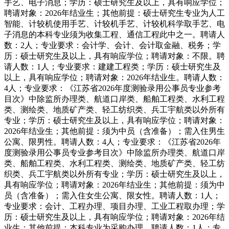
手艺、电子消息；学历：硕士研究生及以上，具有响应学位；
聘请对象：2026年结业生；其他前提：硕士研究生专业为人工
智能、计较机使用手艺、计较机手艺、计较机科学取手艺、电
子消息的本科专业须为收集工程、通信工程此中之一。聘请人
数：2人；专业要求：会计学、会计、会计取金融、税务；学
历：硕士研究生及以上，具有响应学位；聘请对象：不限。聘
请人数：1人；专业要求：建建工程类；学历：硕士研究生及
以上，具有响应学位；聘请对象：2026年结业生。聘请人数：
4人；专业要求：《江苏省2026年度测验录用公事员专业参考
目次》中除监所办理类、航道口岸类、船舶工程类、水利工程
类、测绘类、地质矿产类、轻工纺织类、兵工宇航类以外所有
专业；学历：硕士研究生及以上，具有响应学位；聘请对象：
2026年结业生；其他前提：须为中员（含准备）；需入住男生
公寓、限男性。聘请人数：4人；专业要求：《江苏省2026年
度测验录用公事员专业参考目次》中除监所办理类、航道口岸
类、船舶工程类、水利工程类、测绘类、地质矿产类、轻工纺
织类、兵工宇航类以外所有专业；学历：硕士研究生及以上，
具有响应学位；聘请对象：2026年结业生；其他前提：须为中
员（含准备）；需入住女生公寓、限女性。聘请人数：1人；
专业要求：会计、工程办理、项目办理、工业工程取办理；学
历：硕士研究生及以上，具有响应学位；聘请对象：2026年结
业生；其他前提：本科专业为采购办理。聘请人数：1人；专