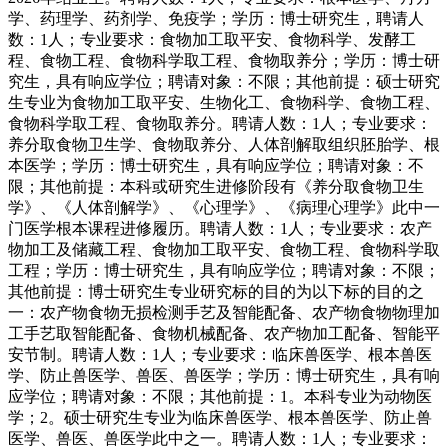
学、药理学、药剂学、免疫学；学历：博士研究生，聘请人
数：1人；专业要求：食物加工取平安、食物科学、发酵工
程、食物工程、食物科学取工程、食物取养分；学历：博士研
究生，具有响应学位；聘请对象：不限；其他前提：硕士研究
生专业为食物加工取平安、生物化工、食物科学、食物工程、
食物科学取工程、食物取养分。聘请人数：1人；专业要求：
养分取食物卫生学、食物取养分、人体剖解取组织胚胎学、根
本医学；学历：博士研究生，具有响应学位；聘请对象：不
限；其他前提：本科或研究生进修阶段有《养分取食物卫生
学》、《人体剖解学》、《心理学》、《病理心理学》此中一
门医学根本课程进修履历。聘请人数：1人；专业要求：农产
物加工及储藏工程、食物加工取平安、食物工程、食物科学取
工程；学历：博士研究生，具有响应学位；聘请对象：不限；
其他前提：博士研究生专业研究标的目的为以下标的目的之
一：农产物食物无损检测手艺及智能配备、农产物食物物理加
工手艺取智能配备、食物机械配备、农产物加工配备、智能平
安节制。聘请人数：1人；专业要求：临床兽医学、根本兽医
学、防止兽医学、兽医、兽医学；学历：博士研究生，具有响
应学位；聘请对象：不限；其他前提：1。本科专业为动物医
学；2。硕士研究生专业为临床兽医学、根本兽医学、防止兽
医学、兽医、兽医学此中之一。聘请人数：1人；专业要求：