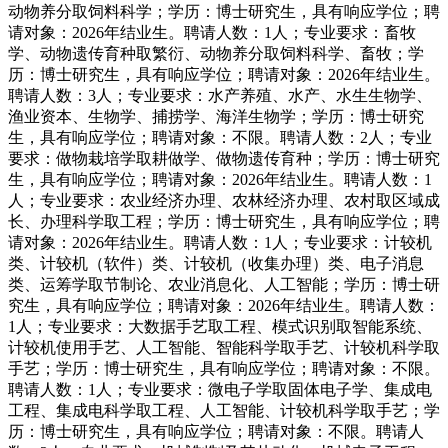
动物养分取饲料科学；学历：博士研究生，具有响应学位；聘
请对象：2026年结业生。聘请人数：1人；专业要求：畜牧
学、动物遗传育种取繁衍、动物养分取饲料科学、畜牧；学
历：博士研究生，具有响应学位；聘请对象：2026年结业生。
聘请人数：3人；专业要求：水产养殖、水产、水生生物学、
渔业资本、生物学、捕捞学、海洋生物学；学历：博士研究
生，具有响应学位；聘请对象：不限。聘请人数：2人；专业
要求：做物栽培学取耕做学、做物遗传育种；学历：博士研究
生，具有响应学位；聘请对象：2026年结业生。聘请人数：1
人；专业要求：农业经济办理、农林经济办理、农村取区域成
长、办理科学取工程；学历：博士研究生，具有响应学位；聘
请对象：2026年结业生。聘请人数：1人；专业要求：计较机
类、计较机（软件）类、计较机（收集办理）类、电子消息
类、运筹学取节制论、农业消息化、人工智能；学历：博士研
究生，具有响应学位；聘请对象：2026年结业生。聘请人数：
1人；专业要求：大数据手艺取工程、模式识别取智能系统、
计较机使用手艺、人工智能、智能科学取手艺、计较机科学取
手艺；学历：博士研究生，具有响应学位；聘请对象：不限。
聘请人数：1人；专业要求：微电子学取固体电子学、集成电
工程、集成电科学取工程、人工智能、计较机科学取手艺；学
历：博士研究生，具有响应学位；聘请对象：不限。聘请人