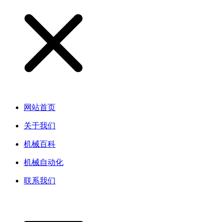
网站首页
关于我们
机械百科
机械自动化
联系我们