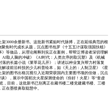
3000余册新书。这批新书紧贴时代脉搏，正在延续典范的根
物聚焦时代成长从题，沉点图书包罗《十五五计谋取强国扶植》
事》等做品，从理论阐释到实正在案例，帮帮泛博读者深切理解
AI取人脑的冲破》《AI时代：人类次序的取沉塑》及《机械
村落的长篇小说《莱莘花儿开》；讲述以种业复兴帮力村落复
批解读前沿科技的少儿科普绘本，如《天上的：人制卫星》《星
上架的图书出格沉视引入近期荣获国内主要图书项的佳做，沉点
对谈》，展示中国初次火星探测使命的《你好！火星》等“奎虚
展览，目前，这批新书已别离正在藏书楼二楼党建藏书楼、三楼
，正在墨喷鼻取聪慧中。