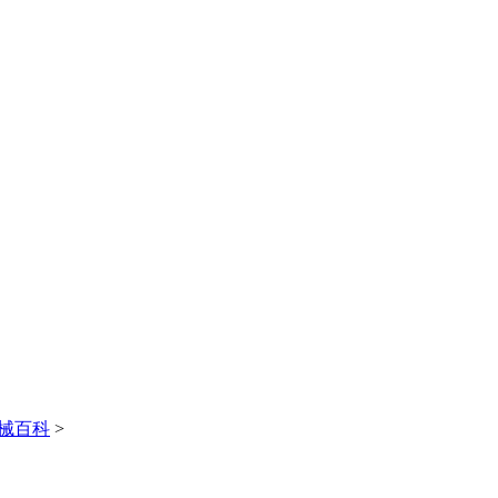
械百科
>